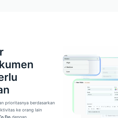
r
Dokumen
erlu
an
kan prioritasnya berdasarkan
tivitas ke orang lain
To Do
dengan