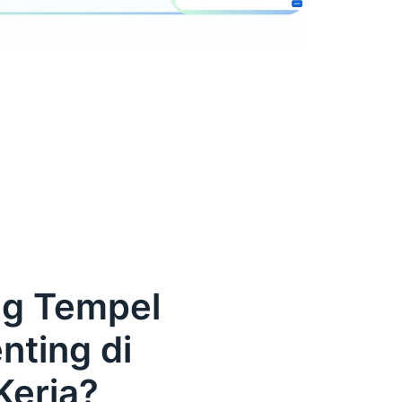
ng Tempel
nting di
Kerja?